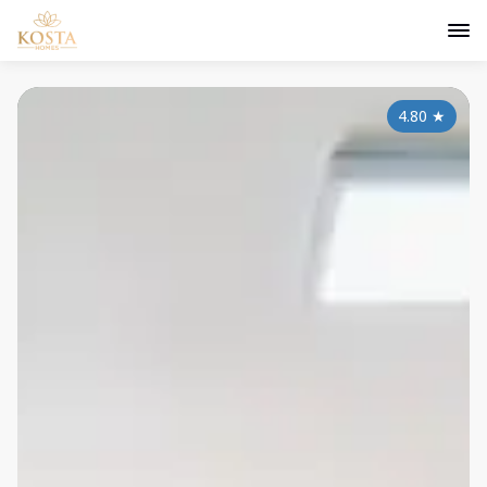
4.80
★