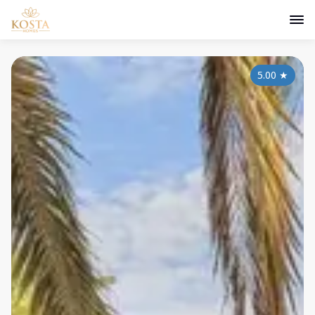
5.00
★