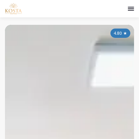
4.80
★